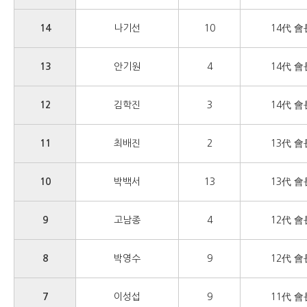
14
나기선
10
14代 會
13
안기원
4
14代 會
12
김학진
3
14代 會
11
최배진
2
13代 會
10
박백서
13
13代 會
9
고남종
4
12代 會
8
박영수
9
12代 會
7
이성섭
9
11代 會