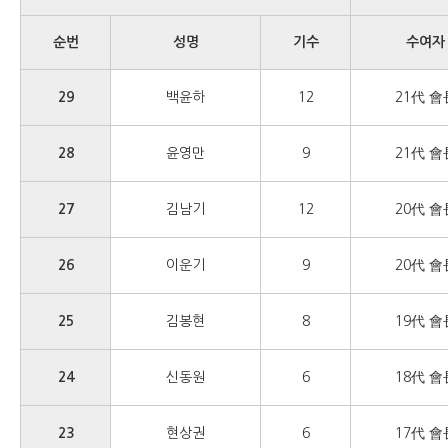
순번
성명
기수
수여자
29
백윤하
12
21代 會
28
윤영만
9
21代 會
27
김남기
12
20代 會
26
이운기
9
20代 會
25
김봉현
8
19代 會
24
신동원
6
18代 會
23
현상권
6
17代 會