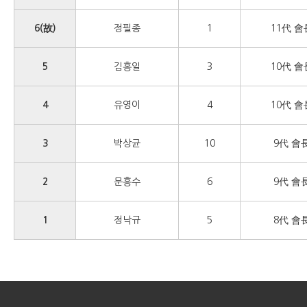
6(故)
정필종
1
11代 會
5
김홍일
3
10代 會
4
유영이
4
10代 會
3
박상균
10
9代 會
2
문흥수
6
9代 會
1
정낙규
5
8代 會