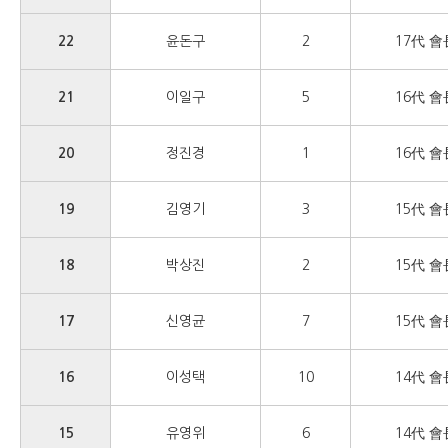
22
윤돈구
2
17代 會
21
이일구
5
16代 會
20
정진경
1
16代 會
19
김영기
3
15代 會
18
박상진
2
15代 會
17
신영균
7
15代 會
16
이성택
10
14代 會
15
유영위
6
14代 會