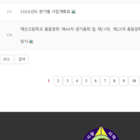
151
2026년도 분기별 사업계획표
예산고등학교 총동창회 제44차 정기총회 및 제21대, 제22대 총동창
150
임식
RSS
검색
1
2
3
4
5
6
7
8
9
10