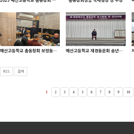
2025 예산고등학교 총동창회 가족산행
총동창회장님 국세청장 상 수상
예산고등학교 총동창회 보령동문회 송년의 밤
예산고등학교 재경동문회 송년의 밤
RSS
검색
1
2
3
4
5
6
7
8
9
10