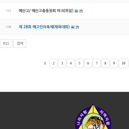
151
예산고/ 예산고총동창회 마크(파일)
150
제 28회 예고인의축제(체육대회)
RSS
검색
1
2
3
4
5
6
7
8
9
10