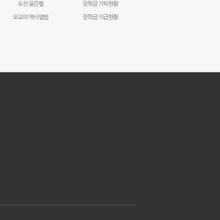
도전 골든벨
장학금 기탁현황
모교의 역사앨범
장학금 지급현황