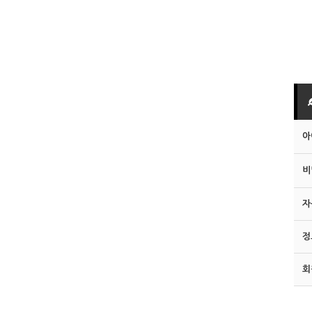
아
비
자
정
회