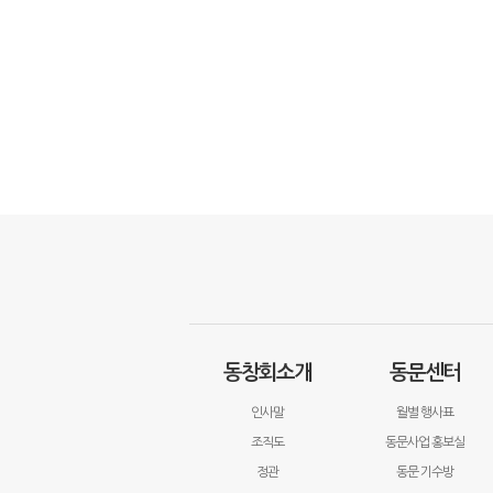
동창회소개
동문센터
인사말
월별 행사표
조직도
동문사업 홍보실
정관
동문 기수방