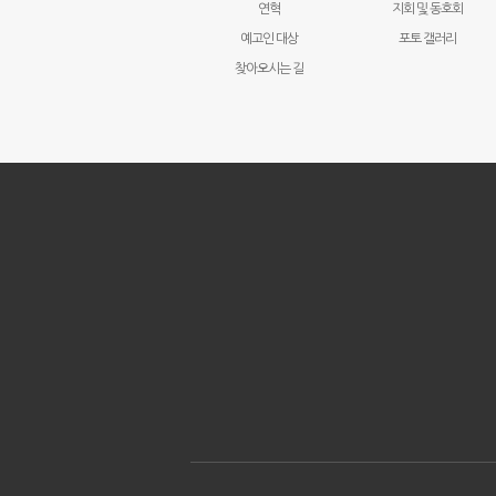
연혁
지회 및 동호회
예고인 대상
포토 갤러리
찾아오시는 길