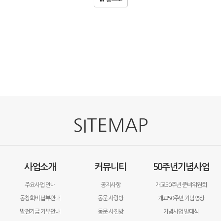
SITEMAP
사업소개
커뮤니티
50주년기념사업
주요사업 안내
공지사항
개교50주년 준비위원회
동창회비 납부안내
동문 사랑방
개교50주년 기념영상
발전기금 기부안내
동문 사진방
기념사업 발대식