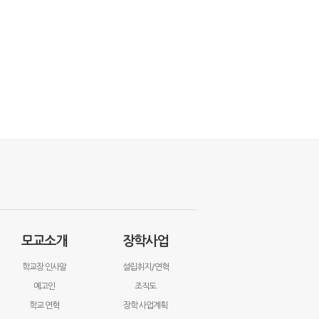
모교소개
장학사업
학교장 인사말
설립취지/연혁
예고인
조직도
학교 연혁
장학 사업계획