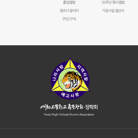
졸업앨범
50주년 행사앨범
경조사 알리미
기념사업 결산서
구인/구직