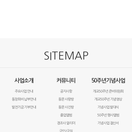
SITEMAP
사업소개
커뮤니티
50주년기념사업
주요사업 안내
공지사항
개교50주년 준비위원회
동창회비 납부안내
동문 사랑방
개교50주년 기념영상
발전기금 기부안내
동문 사진방
기념사업 발대식
졸업앨범
50주년 행사앨범
경조사 알리미
기념사업 결산서
구인/구직