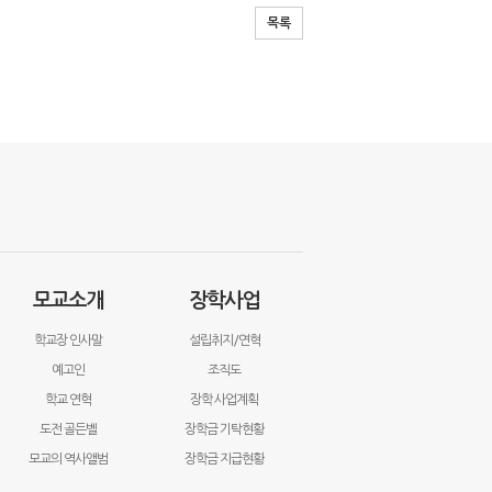
목록
모교소개
장학사업
학교장 인사말
설립취지/연혁
예고인
조직도
학교 연혁
장학 사업계획
도전 골든벨
장학금 기탁현황
모교의 역사앨범
장학금 지급현황